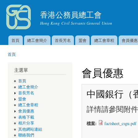
移
至
香港公務員總工會
主
Hong Kong Civil Servants General Union
內
容
首頁
總工會簡介
首長芳名
盟會
總工會章程
會員優惠
主選單
首頁
您在這裡
會員優惠
主選單
首頁
總工會簡介
中國銀行（
首長芳名
盟會
總工會章程
詳情請參閱附
會員優惠
表格下載
檔案:
factsheet_csgu.pdf
相片分享
其他網站連結
聯絡我們