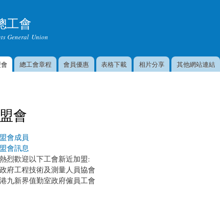
移
至
總工會
主
ts General Union
內
容
盟會
總工會章程
會員優惠
表格下載
相片分享
其他網站連結
盟會
盟會成員
盟會訊息
熱烈歡迎以下工會新近加盟:
政府工程技術及測量人員協會
港九新界值勤室政府僱員工會