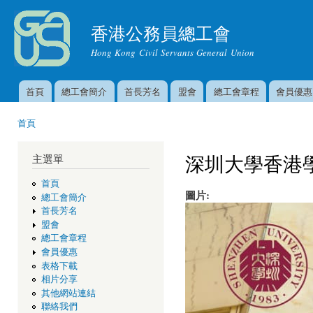
移
至
香港公務員總工會
主
Hong Kong Civil Servants General Union
內
容
首頁
總工會簡介
首長芳名
盟會
總工會章程
會員優惠
主選單
首頁
您在這裡
深圳大學香港
主選單
首頁
圖片:
總工會簡介
首長芳名
盟會
總工會章程
會員優惠
表格下載
相片分享
其他網站連結
聯絡我們