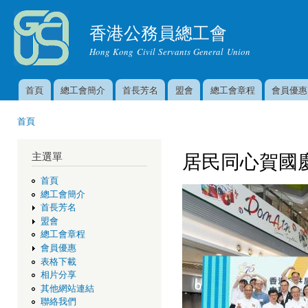
移
至
香港公務員總工會
主
Hong Kong Civil Servants General Union
內
容
首頁
總工會簡介
首長芳名
盟會
總工會章程
會員優惠
主選單
首頁
您在這裡
居民同心賀國
主選單
首頁
總工會簡介
首長芳名
盟會
總工會章程
會員優惠
表格下載
相片分享
其他網站連結
聯絡我們