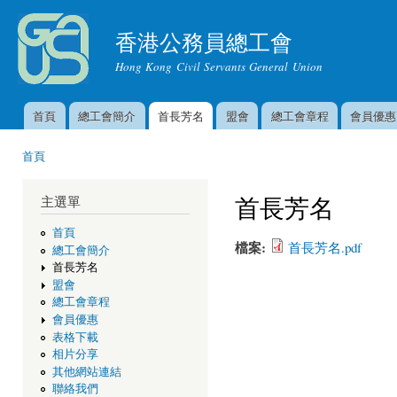
移
至
香港公務員總工會
主
Hong Kong Civil Servants General Union
內
容
首頁
總工會簡介
首長芳名
盟會
總工會章程
會員優惠
主選單
首頁
您在這裡
首長芳名
主選單
首頁
檔案:
首長芳名.pdf
總工會簡介
首長芳名
盟會
總工會章程
會員優惠
表格下載
相片分享
其他網站連結
聯絡我們