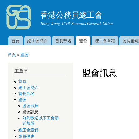
移
至
香港公務員總工會
主
Hong Kong Civil Servants General Union
內
容
首頁
總工會簡介
首長芳名
盟會
總工會章程
會員優惠
主選單
首頁
»
盟會
您在這裡
盟會訊息
主選單
首頁
總工會簡介
首長芳名
盟會
盟會成員
盟會訊息
熱烈歡迎以下工會新
近加盟
總工會章程
會員優惠