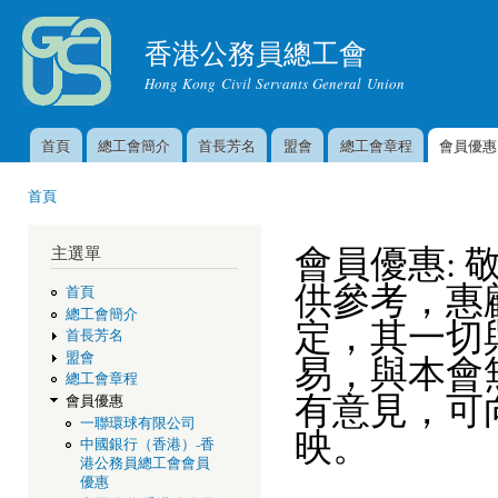
移
至
香港公務員總工會
主
Hong Kong Civil Servants General Union
內
容
首頁
總工會簡介
首長芳名
盟會
總工會章程
會員優惠
主選單
首頁
您在這裡
會員優惠: 
主選單
供參考，惠
首頁
總工會簡介
定，其一切
首長芳名
易，與本會
盟會
總工會章程
有意見，可
會員優惠
一聯環球有限公司
映。
中國銀行（香港）-香
港公務員總工會會員
優惠